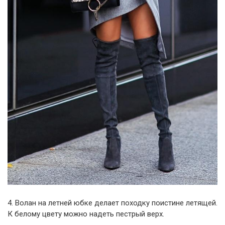
4. Волан на летней юбке делает походку поистине летящей.
К белому цвету можно надеть пестрый верх.