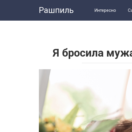
Перейти
Рашпиль
к
Интересно
С
контенту
Человек
Тес
Я бросила мужа