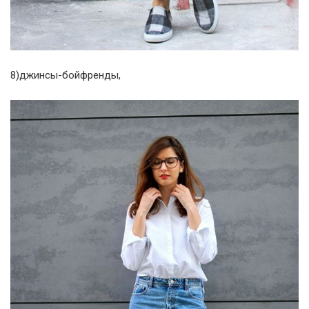
8)джинсы-бойфренды,