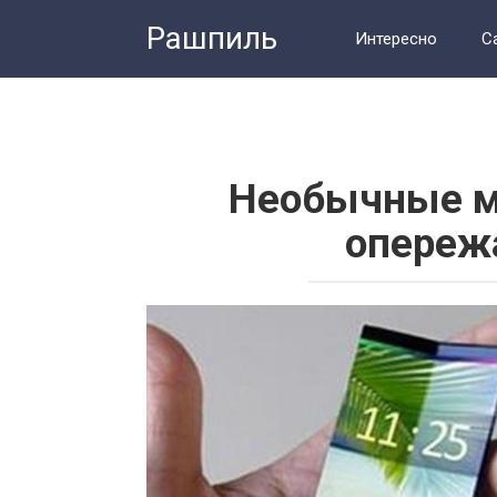
Перейти
Рашпиль
к
Интересно
С
контенту
Человек
Тес
Необычные м
опереж