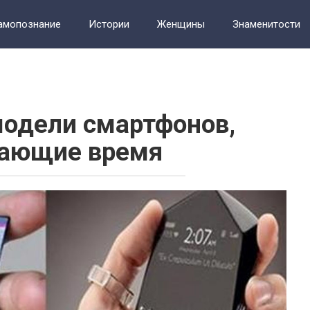
амопознание
Истории
Женщины
Знаменитости
т
Фотографии
одели смартфонов,
ающие время