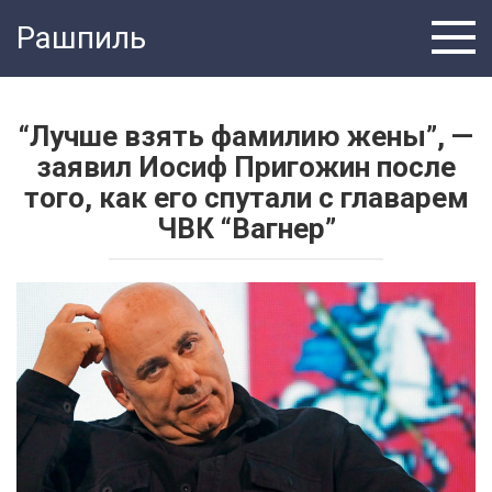
Перейти
Рашпиль
к
контенту
“Лучше взять фамилию жены”, —
заявил Иосиф Пригожин после
того, как его спутали с главарем
ЧВК “Вагнер”