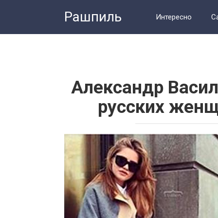
Перейти
Рашпиль
к
Интересно
С
контенту
Человек
Тес
Александр Васил
русских женщ