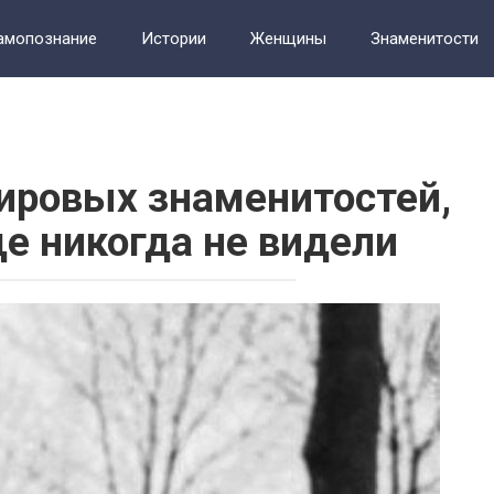
амопознание
Истории
Женщины
Знаменитости
т
Фотографии
мировых знаменитостей,
е никогда не видели