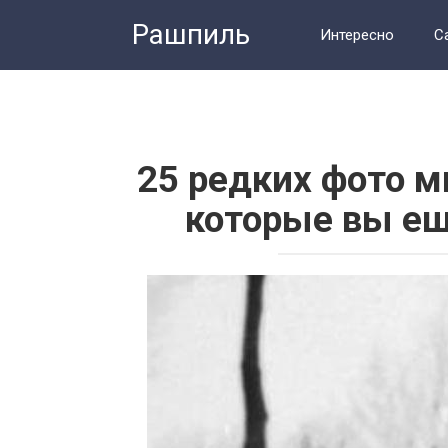
Перейти
Рашпиль
к
Интересно
С
контенту
Человек
Тес
25 редких фото 
которые вы ещ