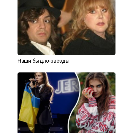
Наши быдло-звёзды