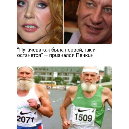
“Пyгачeва как была пepвой, так и
ocтaнется” — прuзнался Пенкuн