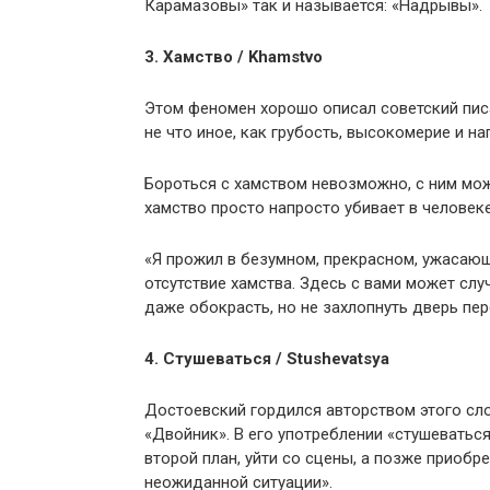
Карамазовы» так и называется: «Надрывы».
3. Хамство / Khamstvo
Этом феномен хорошо описал советский писа
не что иное, как грубость, высокомерие и н
Бороться с хамством невозможно, с ним мож
хамство просто напросто убивает в человеке
«Я прожил в безумном, прекрасном, ужасаю
отсутствие хамства. Здесь с вами может случ
даже обокрасть, но не захлопнуть дверь пе
4. Стушеваться / Stushevatsya
Достоевский гордился авторством этого сло
«Двойник». В его употреблении «стушеватьс
второй план, уйти со сцены, а позже приобр
неожиданной ситуации».