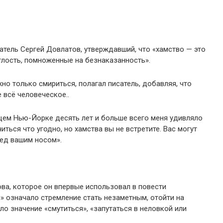
тель Сергей Довлатов, утверждавший, что «хамство — это
аглость, помноженные на безнаказанность».
но только смириться, полагал писатель, добавляя, что
 всё человеческое..
щем Нью-Йорке десять лет и больше всего меня удивляло
иться что угодно, но хамства вы не встретите. Вас могут
ред вашим носом».
ва, которое он впервые использовал в повести
я» означало стремление стать незаметным, отойти на
ело значение «смутиться», «запутаться в неловкой или