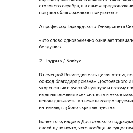
столового серебра, а в самом предположени
покупка облагораживает покупателя».
А профессор Гарвардского Университета Св
«Это слово одновременно означает тривиаль
бездушие».
2. Надрыв / Nadryv
В немецкой Википедии есть целая статья, п
обиход благодаря романам Достоевского и п
укорененных в русской культуре и потому п
идеи напряжения всех сил, есть и некое ма
исповедальность, а также неконтролируемы
интимные, глубоко скрытые чувства.
Более того, надрыв Достоевского подразуме
своей душе нечто, чего вообще не существуе